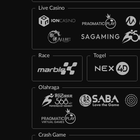
Live Casino
Race
Togel
Olahraga
Crash Game