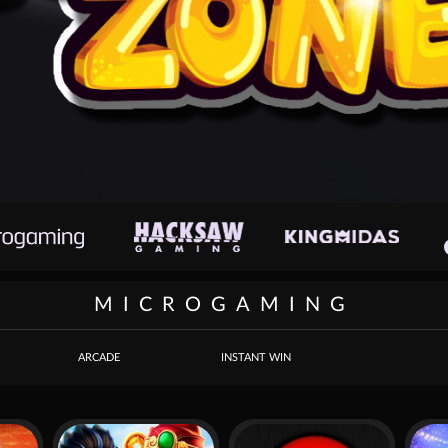
MICROGAMING
ARCADE
INSTANT WIN