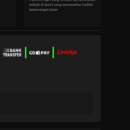
terbaik di dunia yang menawarkan hadiah
kemenangan besar