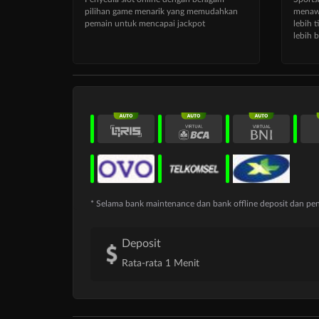
pilihan game menarik yang memudahkan
menawa
pemain untuk mencapai jackpot
lebih 
lebih 
* Selama bank maintenance dan bank offline deposit dan pen
Deposit
Rata-rata 1 Menit