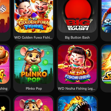
WD Golden Fuwa Fishing
Big Button Bash
shing
Plinko Pop
WD Nezha Fishing Legend