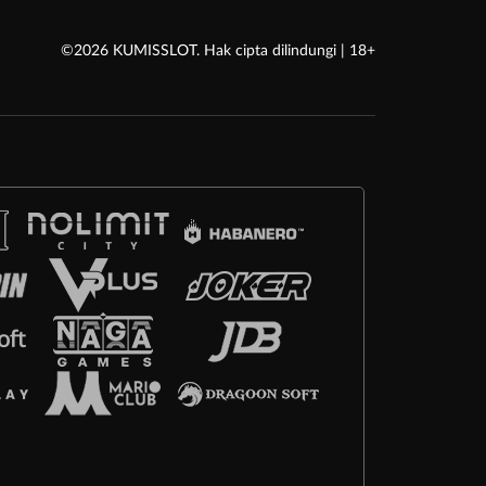
©2026 KUMISSLOT. Hak cipta dilindungi | 18+