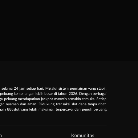
 selama 24 jam setiap hari. Melalui sistem permainan yang stabil,
peluang kemenangan lebih besar di tahun 2026. Dengan berbagai
a peluang mendapatkan jackpot maxwin semakin terbuka. Setiap
an nyaman dan aman. Didukung transaksi slot dana tanpa ribet,
in 888slot yang lebih maksimal, terpercaya, dan penuh peluang
n
Komunitas