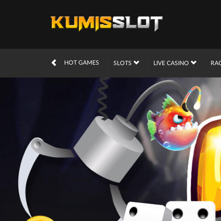
HOT GAMES
SLOTS
LIVE CASINO
RA