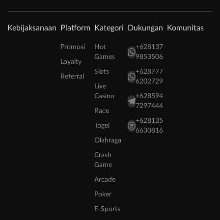
Kebijaksanaan
Platform
Kategori
Dukungan
Komunitas
Promosi
Hot
+628137
Games
9853506
Loyalty
Slots
+628777
Referral
6202729
Live
Casino
+628594
7297444
Race
+628135
Togel
6630816
Olahraga
Crash
Game
Arcade
Poker
E-Sports