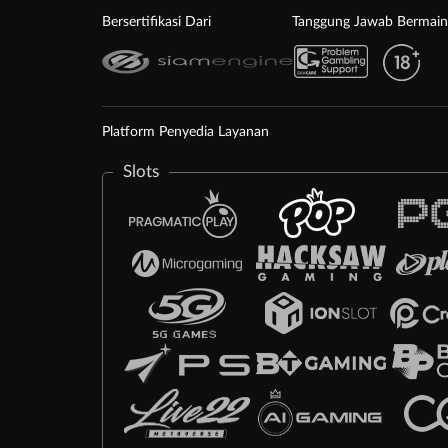
Bersertifikasi Dari
Tanggung Jawab Bermain
Platform Penyedia Layanan
Slots