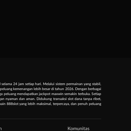
 selama 24 jam setiap hari. Melalui sistem permainan yang stabil,
peluang kemenangan lebih besar di tahun 2026. Dengan berbagai
a peluang mendapatkan jackpot maxwin semakin terbuka. Setiap
an nyaman dan aman. Didukung transaksi slot dana tanpa ribet,
in 888slot yang lebih maksimal, terpercaya, dan penuh peluang
n
Komunitas