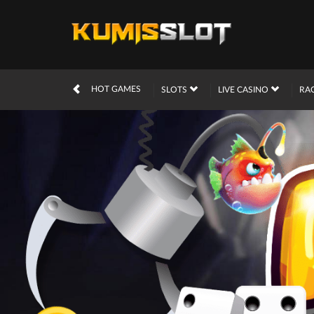
HOT GAMES
SLOTS
LIVE CASINO
RA