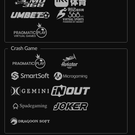
Crash Game