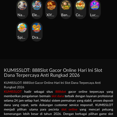
Napoleon
Elemental Link Water
XiYangYang
Banana Saga
CooCoo Farm
LuckyDiamond
Spindrift2
Dragon
KUMISSLOT: 888Slot Gacor Online Hari Ini Slot
Dana Terpercaya Anti Rungkad 2026
KUMISSLOT: 888Slot Gacor Online Hari Ini Slot Dana Terpercaya Anti
Rungkad 2026
KUMISSLOT
hadir sebagai situs
888slot
gacor online terpercaya yang
memberikan pengalaman bermain
slot dana
terbaik dengan layanan profesional
selama 24 jam setiap hari. Melalui sistem permainan yang stabil, proses deposit
dana yang cepat, serta dukungan customer service responsif, KUMISSLOT
menjadi pilihan utama para pecinta
slot online
yang mencari peluang
kemenangan lebih besar di tahun 2026. Dengan berbagai pilihan game slot