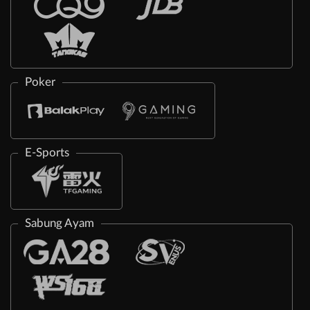
Poker
E-Sports
Sabung Ayam