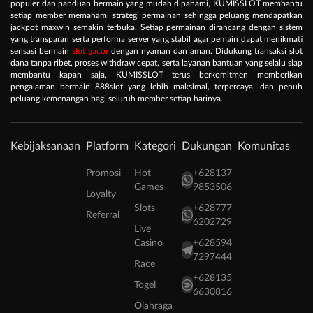
populer dan panduan bermain yang mudah dipahami, KUMISSLOT membantu
setiap member memahami strategi permainan sehingga peluang mendapatkan
jackpot maxwin semakin terbuka. Setiap permainan dirancang dengan sistem
yang transparan serta performa server yang stabil agar pemain dapat menikmati
sensasi bermain
slot gacor
dengan nyaman dan aman. Didukung transaksi slot
dana tanpa ribet, proses withdraw cepat, serta layanan bantuan yang selalu siap
membantu kapan saja, KUMISSLOT terus berkomitmen memberikan
pengalaman bermain 888slot yang lebih maksimal, terpercaya, dan penuh
peluang kemenangan bagi seluruh member setiap harinya.
Kebijaksanaan
Platform
Kategori
Dukungan
Komunitas
Promosi
Hot
+628137
Games
9853506
Loyalty
Slots
+628777
Referral
6202729
Live
Casino
+628594
7297444
Race
+628135
Togel
6630816
Olahraga