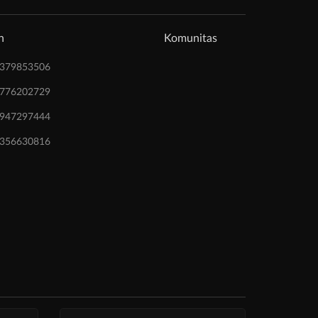
n
Komunitas
379853506
776202729
947297444
356630816