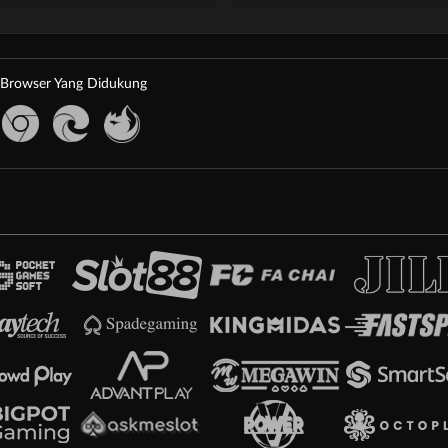
Browser Yang Didukung