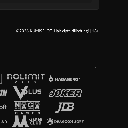
©2026 KUMISSLOT. Hak cipta dilindungi | 18+