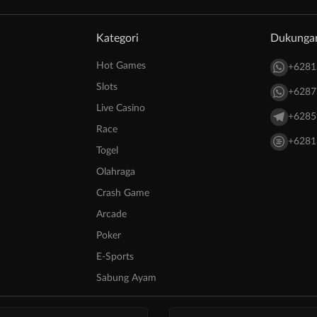
Kategori
Dukunga
Hot Games
+6281
Slots
+6287
Live Casino
+6285
Race
+6281
Togel
Olahraga
Crash Game
Arcade
Poker
E-Sports
Sabung Ayam