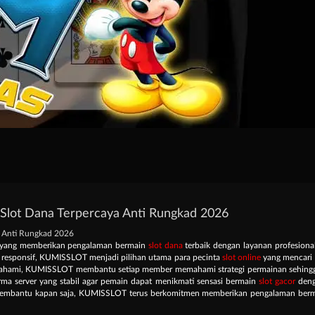
 Slot Dana Terpercaya Anti Rungkad 2026
a Anti Rungkad 2026
a yang memberikan pengalaman bermain
slot dana
terbaik dengan layanan profesional
e responsif, KUMISSLOT menjadi pilihan utama para pecinta
slot online
yang mencari 
pahami, KUMISSLOT membantu setiap member memahami strategi permainan sehingg
rma server yang stabil agar pemain dapat menikmati sensasi bermain
slot gacor
deng
p membantu kapan saja, KUMISSLOT terus berkomitmen memberikan pengalaman berma