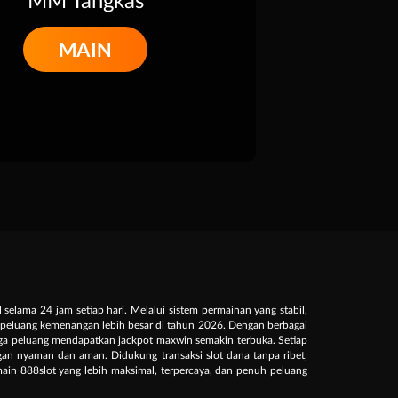
MM Tangkas
MAIN
 selama 24 jam setiap hari. Melalui sistem permainan yang stabil,
peluang kemenangan lebih besar di tahun 2026. Dengan berbagai
a peluang mendapatkan jackpot maxwin semakin terbuka. Setiap
an nyaman dan aman. Didukung transaksi slot dana tanpa ribet,
in 888slot yang lebih maksimal, terpercaya, dan penuh peluang