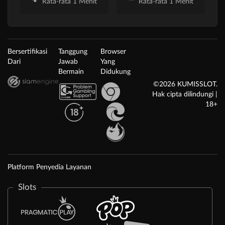
Rata-rata 1 Menit
Rata-rata 1 Menit
Bersertifikasi
Tanggung
Browser
Dari
Jawab
Yang
Bermain
Didukung
©2026 KUMISSLOT.
Hak cipta dilindungi |
18+
Platform Penyedia Layanan
Slots