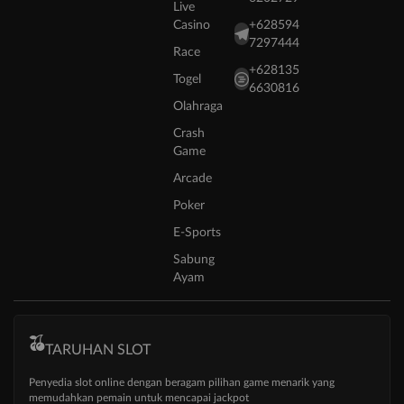
Live
Casino
+628594
7297444
Race
+628135
Togel
6630816
Olahraga
Crash
Game
Arcade
Poker
E-Sports
Sabung
Ayam
TARUHAN SLOT
Penyedia slot online dengan beragam pilihan game menarik yang
memudahkan pemain untuk mencapai jackpot