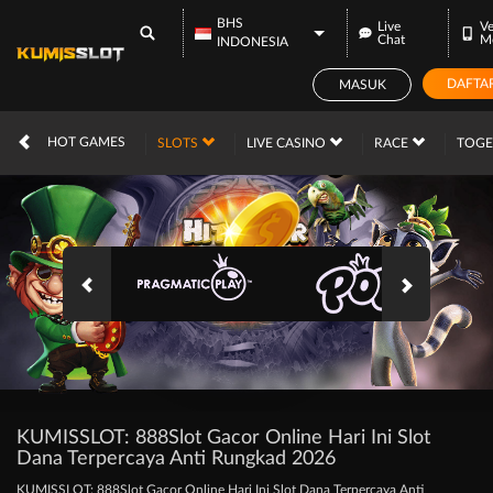
BHS
Live
Ve
Chat
M
INDONESIA
DAFTA
MASUK
IDR
12,733,893,
HOT GAMES
SLOTS
LIVE CASINO
RACE
TOG
KUMISSLOT: 888Slot Gacor Online Hari Ini Slot
Dana Terpercaya Anti Rungkad 2026
KUMISSLOT: 888Slot Gacor Online Hari Ini Slot Dana Terpercaya Anti