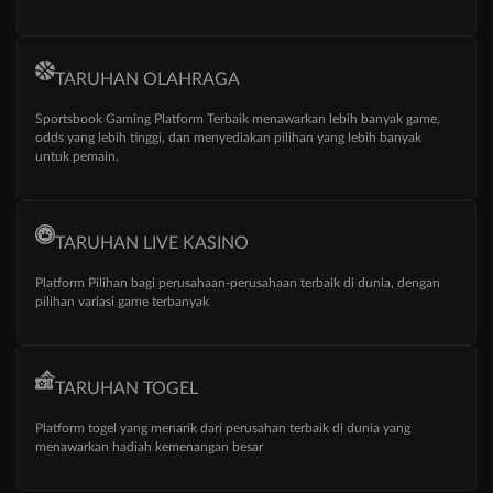
TARUHAN OLAHRAGA
Sportsbook Gaming Platform Terbaik menawarkan lebih banyak game,
odds yang lebih tinggi, dan menyediakan pilihan yang lebih banyak
untuk pemain.
TARUHAN LIVE KASINO
Platform Pilihan bagi perusahaan-perusahaan terbaik di dunia, dengan
pilihan variasi game terbanyak
TARUHAN TOGEL
Platform togel yang menarik dari perusahan terbaik di dunia yang
menawarkan hadiah kemenangan besar