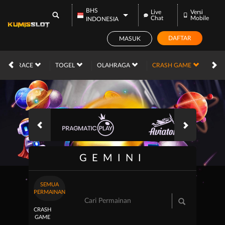
BHS
Live
Versi
Chat
Mobile
INDONESIA
DAFTAR
MASUK
RACE
TOGEL
OLAHRAGA
CRASH GAME
AR
GEMINI
SEMUA
PERMAINAN
CRASH
GAME