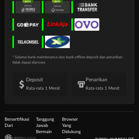
* Selama bank maintenance dan bank offline deposit dan penarikan
tidak dapat diproses
Deposit
Penarikan
Rata-rata 1 Menit
Rata-rata 1 Menit
Bersertifikasi
Tanggung
Browser
Dari
Jawab
Yang
Bermain
Didukung