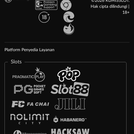
©2026 KUMISSLOT.
Hak cipta dilindungi |
18+
Platform Penyedia Layanan
Slots