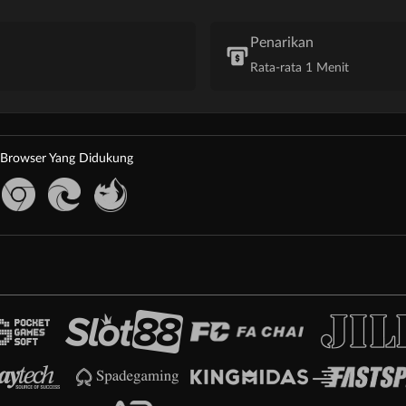
Penarikan
Rata-rata 1 Menit
Browser Yang Didukung