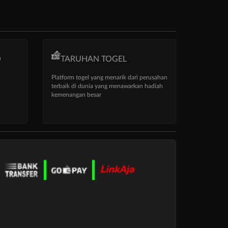
O
TARUHAN TOGEL
Platform togel yang menarik dari perusahan
terbaik di dunia yang menawarkan hadiah
kemenangan besar