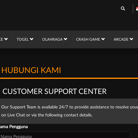
CE
TOGEL
OLAHRAGA
CRASH GAME
ARCADE
HUBUNGI KAMI
CUSTOMER SUPPORT CENTER
Our Support Team is available 24/7 to provide assistance to resolve yo
on Live Chat or via the following contact details.
ama Pengguna