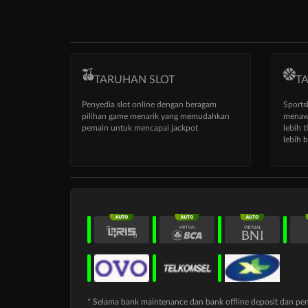
TARUHAN SLOT
T
Penyedia slot online dengan beragam
Sports
pilihan game menarik yang memudahkan
menawa
pemain untuk mencapai jackpot
lebih 
lebih 
* Selama bank maintenance dan bank offline deposit dan pen