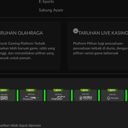
E-Sports
Sabung Ayam
ARUHAN OLAHRAGA
TARUHAN LIVE KASIN
book Gaming Platform Terbaik
Platform Pilihan bagi perusahaan-
rkan lebih banyak game, odds yang
perusahaan terbaik di dunia, dengan
tinggi, dan menyediakan pilihan yang
pilihan variasi game terbanyak
banyak untuk pemain.
arikan tidak dapat diproses