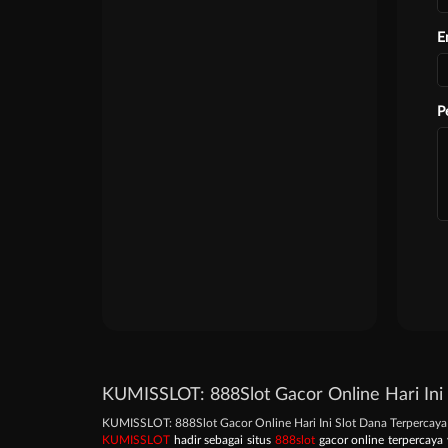
E
P
KUMISSLOT: 888Slot Gacor Online Hari Ini
KUMISSLOT: 888Slot Gacor Online Hari Ini Slot Dana Terpercay
KUMISSLOT
hadir sebagai situs
888slot
gacor online terpercay